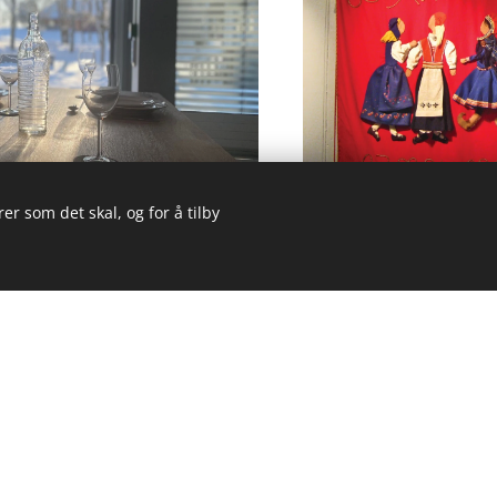
er som det skal, og for å tilby
Emma Hj
estehus
Emma Friskhus