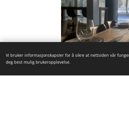
Vi bruker informasjonskapsler for å sikre at nettsiden vår funger
deg best mulig brukeropplevelse.
Emma Gj