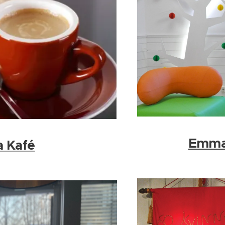
Emma
 Kafé